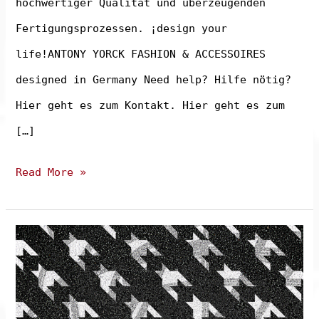
hochwertiger Qualität und überzeugenden
Fertigungsprozessen. ¡design your
life!ANTONY YORCK FASHION & ACCESSOIRES
designed in Germany Need help? Hilfe nötig?
Hier geht es zum Kontakt. Hier geht es zum
[…]
Behind
Read More »
the
scenes!
–
Nachhaltigkeit