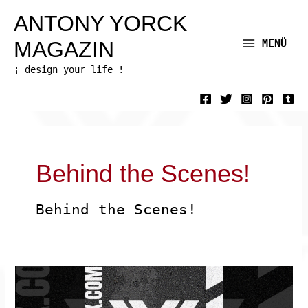
Zum
ANTONY YORCK
Inhalt
MAGAZIN
MENÜ
Main
springen
¡ design your life !
Menu
Behind the Scenes!
Behind the Scenes!