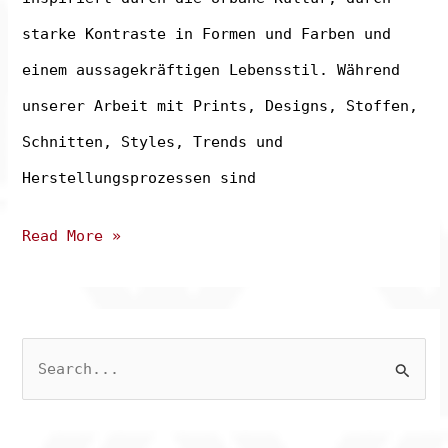
starke Kontraste in Formen und Farben und
einem aussagekräftigen Lebensstil. Während
unserer Arbeit mit Prints, Designs, Stoffen,
Schnitten, Styles, Trends und
Herstellungsprozessen sind
Behind
Read More »
the
scenes!
–
S
About
u
c
us
h