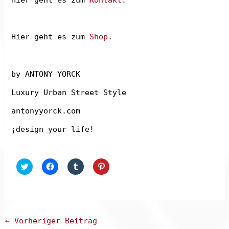
Hier geht es zum
Shop
.
by ANTONY YORCK
Luxury Urban Street Style
antonyyorck.com
¡design your life!
K
K
K
K
l
l
l
l
i
i
i
i
c
c
c
c
k
k
k
k
,
,
,
,
u
u
u
u
m
m
m
m
ü
a
a
a
Post
←
Vorheriger Beitrag
b
u
u
u