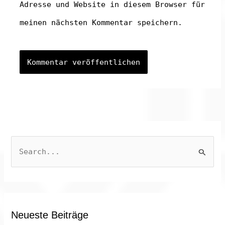
Adresse und Website in diesem Browser für
meinen nächsten Kommentar speichern.
S
u
c
h
e
Neueste Beiträge
n