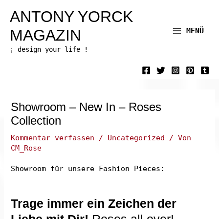
Zum
ANTONY YORCK
Inhalt
MAGAZIN
MENÜ
Main
springen
¡ design your life !
Menu
Showroom – New In – Roses
Collection
Kommentar verfassen
/
Uncategorized
/ Von
CM_Rose
Showroom für unsere Fashion Pieces:
Trage immer ein Zeichen der
Liebe mit Dir!
Roses all over!