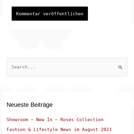
S
u
c
h
e
Neueste Beiträge
n
n
Showroom – New In – Roses Collection
a
Fashion & Lifestyle News im August 2023
c