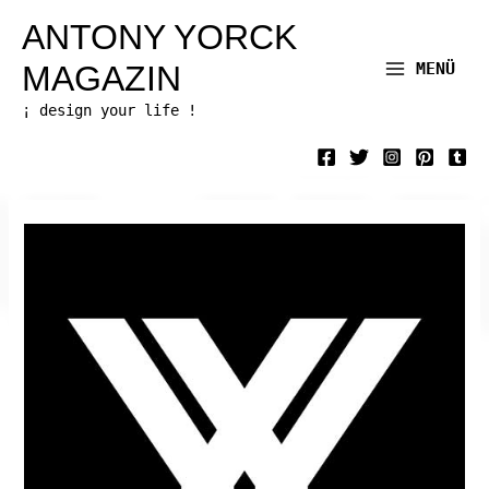
Zum
ANTONY YORCK
Inhalt
MAGAZIN
MENÜ
Main
springen
¡ design your life !
Menu