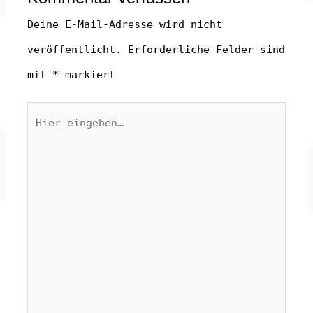
ö
ö
f
e
f
f
n
ö
f
f
e
f
Deine E-Mail-Adresse wird nicht
n
n
t
f
e
e
)
n
veröffentlicht.
Erforderliche Felder sind
t
t
e
)
)
t
)
mit
*
markiert
Hier
eingeben…