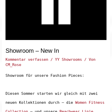
Showroom – New In
Kommentar verfassen
/
YY Showrooms
/ Von
CM_Rose
Showroom für unsere Fashion Pieces:
Diesen Sommer starten wir gleich mit zwei
neuen Kollektionen durch – die
Women Fitness
Collection
– und unsere
B
eachwear Linie
.